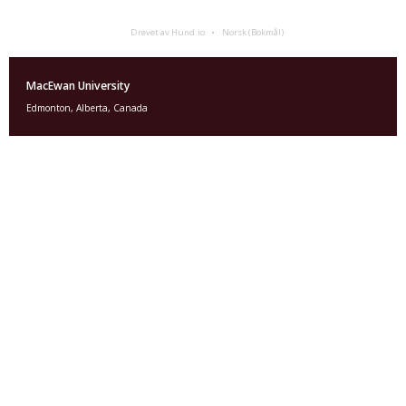
Drevet av Hund.io
Norsk (Bokmål)
MacEwan University
Edmonton, Alberta, Canada