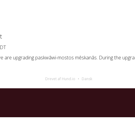
t
MDT
, we are upgrading paskwâwi-mostos mêskanâs. During the upgrad
Drevet af Hund.io
Dansk