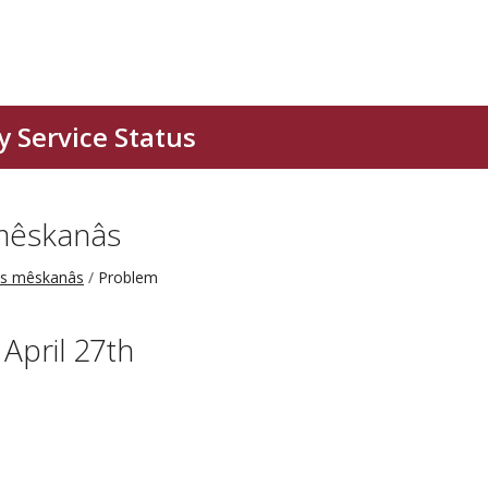
mêskanâs
s mêskanâs
Problem
April 27th