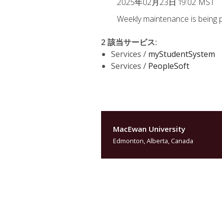
2025年02月23日 19:02 MST
Weekly maintenance is being 
2 該当サービス
:
Services /
myStudentSystem
Services /
PeopleSoft
MacEwan University
Edmonton, Alberta, Canada